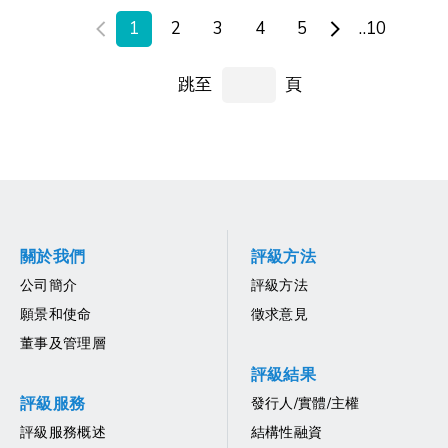
1
2
3
4
5
..10
跳至
頁
關於我們
評級方法
公司簡介
評級方法
願景和使命
徵求意見
董事及管理層
評級結果
評級服務
發行人/實體/主權
評級服務概述
結構性融資