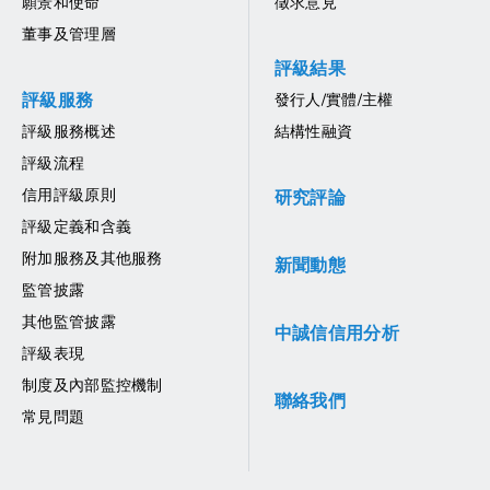
願景和使命
徵求意見
董事及管理層
評級結果
評級服務
發行人/實體/主權
評級服務概述
結構性融資
評級流程
信用評級原則
研究評論
評級定義和含義
附加服務及其他服務
新聞動態
監管披露
其他監管披露
中誠信信用分析
評級表現
制度及內部監控機制
聯絡我們
常見問題