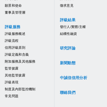
願景和使命
徵求意見
董事及管理層
評級結果
評級服務
發行人/實體/主權
評級服務概述
結構性融資
評級流程
信用評級原則
研究評論
評級定義和含義
附加服務及其他服務
新聞動態
監管披露
其他監管披露
中誠信信用分析
評級表現
制度及內部監控機制
聯絡我們
常見問題