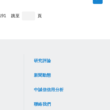
.191
跳至
頁
研究評論
新聞動態
中誠信信用分析
聯絡我們