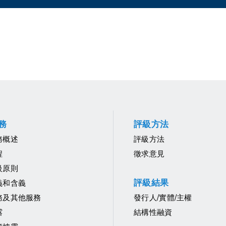
務
評級方法
務概述
評級方法
程
徵求意見
級原則
評級結果
義和含義
務及其他服務
發行人/實體/主權
露
結構性融資