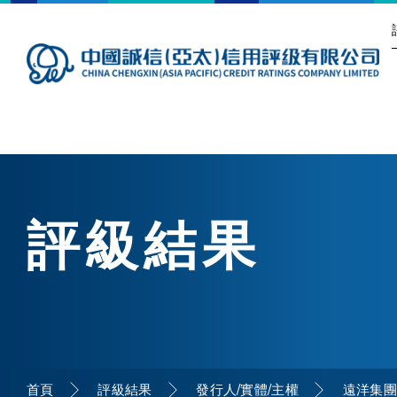
評級結果
首頁
評級結果
發行人/實體/主權
遠洋集團