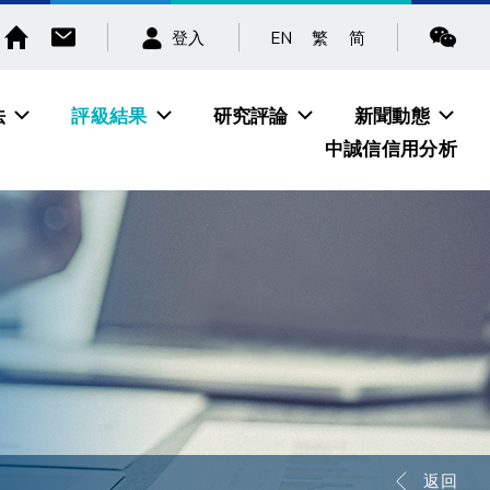
EN
繁
简
登入
法
評級結果
研究評論
新聞動態
中誠信信用分析
返回