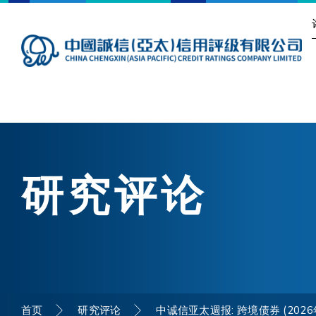
研究评论
首页
研究评论
中诚信亚太週报: 跨境债券 (202