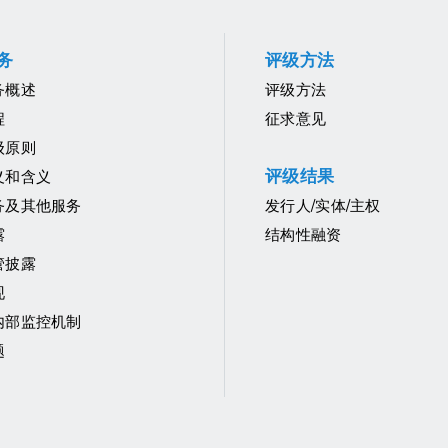
务
评级方法
务概述
评级方法
程
征求意见
级原则
评级结果
义和含义
务及其他服务
发行人/实体/主权
露
结构性融资
管披露
现
内部监控机制
题