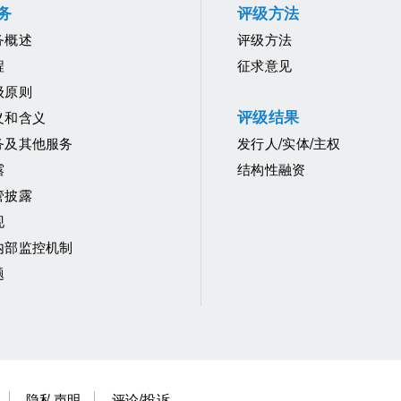
务
评级方法
务概述
评级方法
程
征求意见
级原则
评级结果
义和含义
务及其他服务
发行人/实体/主权
露
结构性融资
管披露
现
内部监控机制
题
隐私声明
评论/投诉