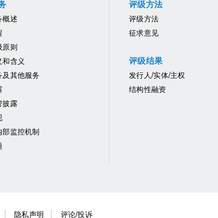
务
评级方法
务概述
评级方法
程
征求意见
级原则
评级结果
义和含义
务及其他服务
发行人/实体/主权
露
结构性融资
管披露
现
内部监控机制
题
隐私声明
评论/投诉