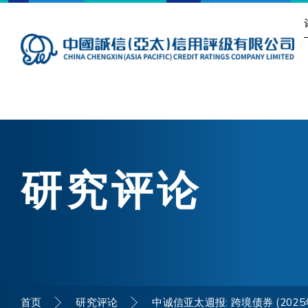
研究评论
首页
研究评论
中诚信亚太週报: 跨境债券 (202